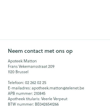
Neem contact met ons op
Apoteek Matton
Frans Vekemansstraat 209
1120
Brussel
Telefoon:
02 262 02 25
E-mailadres:
apotheek.matton@
telenet.be
APB nummer:
210845
Apotheek titularis:
Veerle Verpeut
BTW nummer:
BE0426541266