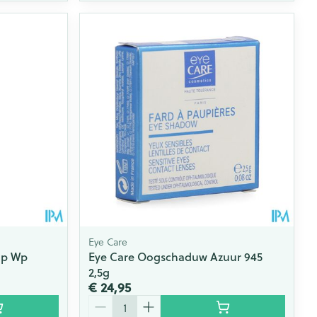
Eye Care
ap Wp
Eye Care Oogschaduw Azuur 945
2,5g
€ 24,95
Aantal