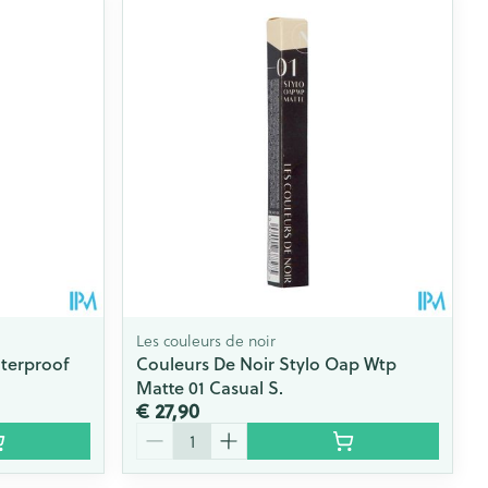
rende
Parfums en
geurproducten
Les couleurs de noir
terproof
Couleurs De Noir Stylo Oap Wtp
Matte 01 Casual S.
CBD
€ 27,90
Aantal