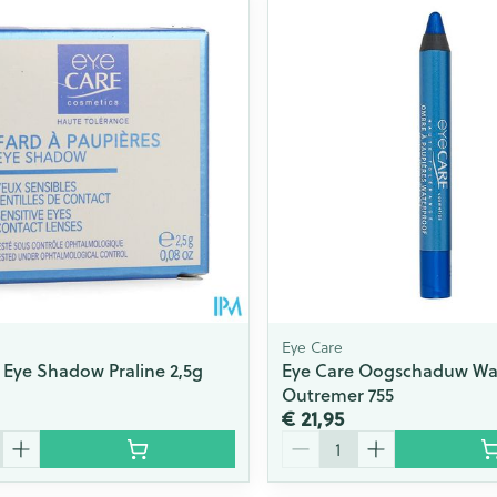
Toon meer
ging
Supplementen
Insectenwe
Mondmaskers
middelen
issen
 -
id
id
Eye Care
 Eye Shadow Praline 2,5g
Eye Care Oogschaduw Wa
Outremer 755
Zelfbruiner
Scheren
€ 21,95
Aantal