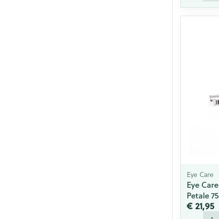
Eye Care
Eye Car
Petale 7
€ 21,95
Aantal