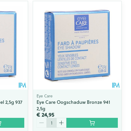
Eye Care
l 2,5g 937
Eye Care Oogschaduw Bronze 941
2,5g
€ 24,95
Aantal