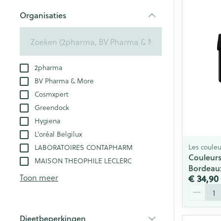
Aerosol toestel
kloven
Creme, gel en 
Organisaties
Aerosol accesso
Blaren
filter
Zuurstof
Eelt
Eksteroog - lik
Ademhalingsst
2pharma
Toon meer
BV Pharma & More
Spieren en ge
Cosmxpert
Greendock
Specifiek voo
Hygiena
Naalden en sp
Lichaamsverzo
L'oréal Belgilux
Infecties
Spuiten
Les couleu
LABORATOIRES CONTAPHARM
Deodorant
Couleurs
Oplossing voor 
MAISON THEOPHILE LECLERC
Gezichtsverzor
Bordeau
Luizen
Naalden
Toon meer
€ 34,90
Aantal
Naalden voor i
pennaalden
Diagnostica
Dieetbeperkingen
Toon meer