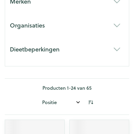
Merken
filter
Organisaties
filter
Dieetbeperkingen
filter
Producten
1
-
24
van
65
Sorteer op: