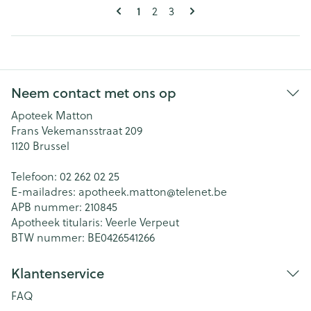
Pagina's
U lees momenteel pagina
1
Pagina
Pagina
2
3
Neem contact met ons op
Apoteek Matton
Frans Vekemansstraat 209
1120
Brussel
Telefoon:
02 262 02 25
E-mailadres:
apotheek.matton@
telenet.be
APB nummer:
210845
Apotheek titularis:
Veerle Verpeut
BTW nummer:
BE0426541266
Klantenservice
FAQ