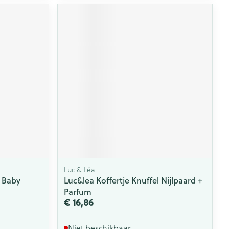
Luc & Léa
 Baby
Luc&lea Koffertje Knuffel Nijlpaard +
Parfum
€ 16,86
Niet beschikbaar