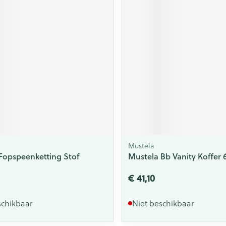
Mustela
Fopspeenketting Stof
Mustela Bb Vanity Koffer 
€ 41,10
schikbaar
Niet beschikbaar