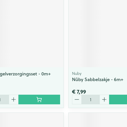
ging
Supplementen
Insectenwe
Mondmaskers
middelen
issen
 -
id
id
elverzorgingsset - 0m+
Nuby
Nûby Sabbelzakje - 6m+
€ 7,99
Zelfbruiner
Scheren
Aantal