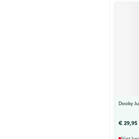
Dooky Ju
€ 29,95
Niet be