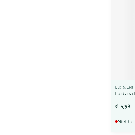
Luc & Léa
Luc&lea 
€ 5,93
Niet be