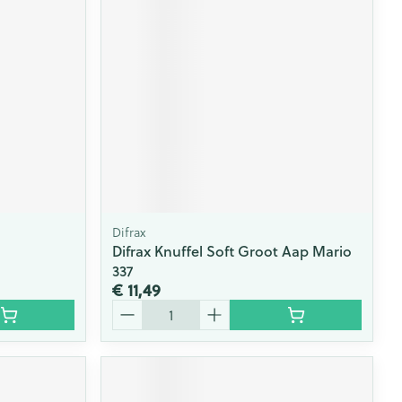
rende
Parfums en
geurproducten
Difrax
Difrax Knuffel Soft Groot Aap Mario
337
€ 11,49
CBD
Aantal