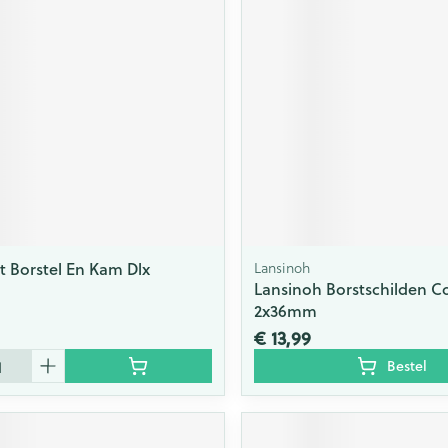
et Borstel En Kam Dlx
Lansinoh
Lansinoh Borstschilden Co
2x36mm
€ 13,99
Bestel