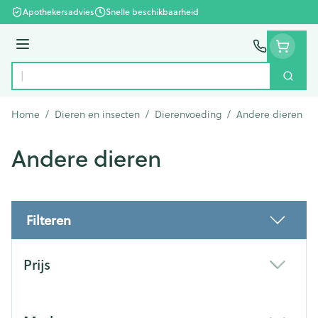
Ga naar de inhoud
Apothekersadvies
Snelle beschikbaarheid
Menu
Zoek
Product, merk, categorie...
Home
/
Dieren en insecten
/
Dierenvoeding
/
Andere dieren
Andere dieren
Filteren
Doorgaan naar productlijst
Prijs
filter