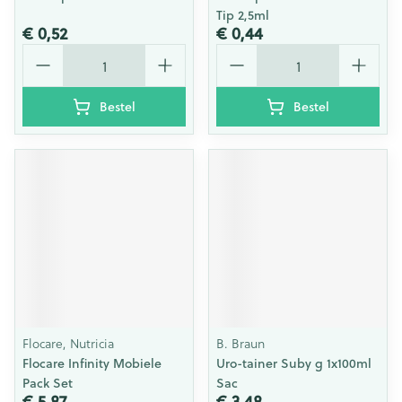
Tip 2,5ml
€ 0,52
€ 0,44
Aantal
Aantal
Bestel
Bestel
Flocare, Nutricia
B. Braun
Flocare Infinity Mobiele
Uro-tainer Suby g 1x100ml
Pack Set
Sac
€ 5,87
€ 3,48