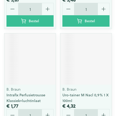
Aantal
Aantal
Bestel
Bestel
B. Braun
B. Braun
Intrafix Perfusietrousse
Uro-tainer M Nacl 0,9% 1 X
Klassiek+luchtinlaat
100ml
€ 1,77
€ 4,32
Aantal
Aantal