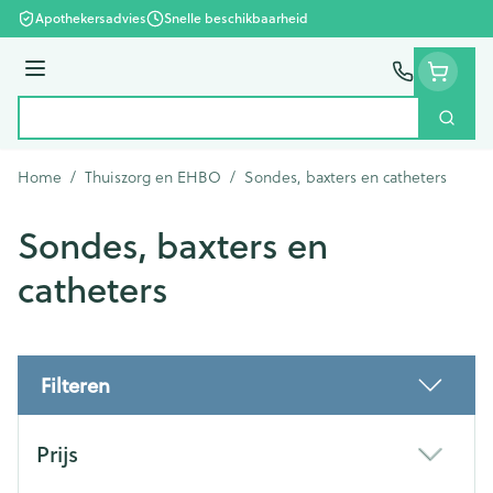
Ga naar de inhoud
Apothekersadvies
Snelle beschikbaarheid
Menu
Zoek
Product, merk, categorie...
Home
/
Thuiszorg en EHBO
/
Sondes, baxters en catheters
Sondes, baxters en
catheters
Filteren
Doorgaan naar productlijst
Prijs
filter