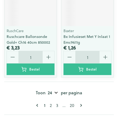
RuschCare
Baxter
Ruschcare Ballonsonde
Bx Infusieset Met Y Inlaat 1
Gold+ Ch16 40cm 850002
Emc9611g
€ 3,23
€ 1,26
Aantal
Aantal
Bestel
Bestel
Toon
per pagina
Pagina's
U lees momenteel pagina
Pagina
Pagina
Pagina
1
2
3
...
20