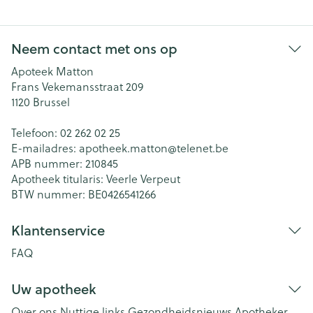
Neem contact met ons op
Apoteek Matton
Frans Vekemansstraat 209
1120
Brussel
Telefoon:
02 262 02 25
E-mailadres:
apotheek.matton@
telenet.be
APB nummer:
210845
Apotheek titularis:
Veerle Verpeut
BTW nummer:
BE0426541266
Klantenservice
FAQ
Uw apotheek
Over ons
Nuttige links
Gezondheidsnieuws
Apotheker