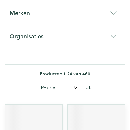
Merken
filter
Organisaties
filter
Producten
1
-
24
van
460
Sorteer op: