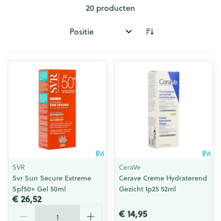
20
producten
Sorteer op:
SVR
CeraVe
Svr Sun Secure Extreme
Cerave Creme Hydraterend
Spf50+ Gel 50ml
Gezicht Ip25 52ml
€ 26,52
Aantal
€ 14,95