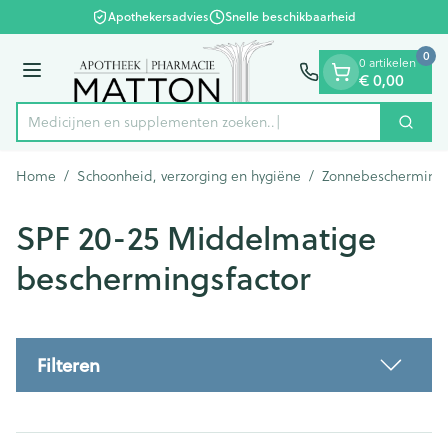
Dia 1 van 1
Ga naar de inhoud
Apothekersadvies
Snelle beschikbaarheid
0
0 artikelen
Menu
€ 0,00
Medicijnen en supple
Zoek
Product, merk, categorie...
Home
/
Schoonheid, verzorging en hygiëne
/
Zonnebescherming
SPF 20-25 Middelmatige
beschermingsfactor
Filteren