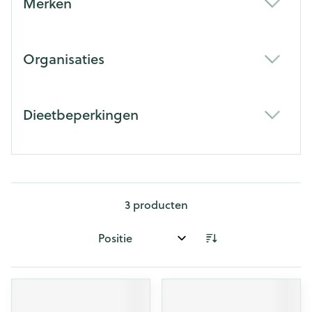
Merken
filter
Organisaties
filter
Dieetbeperkingen
filter
3
producten
Sorteer op: