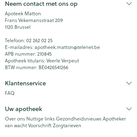
Neem contact met ons op
Apoteek Matton
Frans Vekemansstraat 209
1120
Brussel
Telefoon:
02 262 02 25
E-mailadres:
apotheek.matton@
telenet.be
APB nummer:
210845
Apotheek titularis:
Veerle Verpeut
BTW nummer:
BE0426541266
Klantenservice
FAQ
Uw apotheek
Over ons
Nuttige links
Gezondheidsnieuws
Apotheker
van wacht
Voorschrift
Zorgtarieven