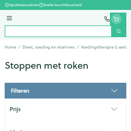
Ga naar de inhoud
Apothekersadvies
Snelle beschikbaarheid
Menu
Zoek
Product, merk, categorie...
Home
/
Dieet, voeding en vitamines
/
Voedingstherapie & welzij
Stoppen met roken
Filteren
Doorgaan naar productlijst
Prijs
filter