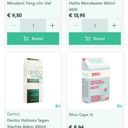
Miradent Tong-clin Gel
Halita Mondwater 500ml
3420
€ 9,50
€ 13,95
Aantal
Aantal
Bestel
Bestel
Dentio
Shur Caps 12
Dentio Halitosis Tegen
€ 8,94
Slechte Adem 250ml