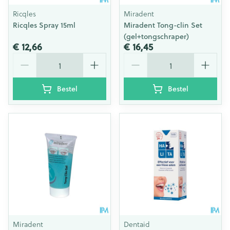
Ricqles
Miradent
Ricqles Spray 15ml
Miradent Tong-clin Set
(gel+tongschraper)
€ 12,66
€ 16,45
Aantal
Aantal
Bestel
Bestel
Miradent
Dentaid