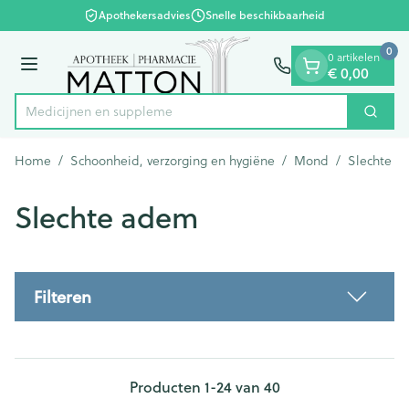
Dia 1 van 1
Ga naar de inhoud
Apothekersadvies
Snelle beschikbaarheid
0
0 artikelen
Menu
€ 0,00
Medi
Zoek
Product, merk, categorie...
Home
/
Schoonheid, verzorging en hygiëne
/
Mond
/
Slechte a
Slechte adem
Filteren
Producten
1
-
24
van
40