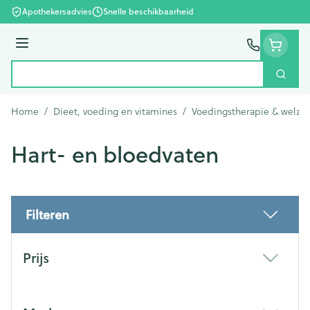
Ga naar de inhoud
Apothekersadvies
Snelle beschikbaarheid
Menu
Zoek
Product, merk, categorie...
Home
/
Dieet, voeding en vitamines
/
Voedingstherapie & welzij
Hart- en bloedvaten
Filteren
Doorgaan naar productlijst
Prijs
filter