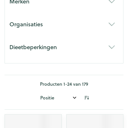
Merken
filter
Organisaties
filter
Dieetbeperkingen
filter
Producten
1
-
24
van
179
Sorteer op: