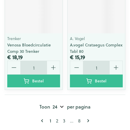
Trenker
A. Vogel
Venosa Bloedcirculatie
A.vogel Crataegus Complex
Comp 30 Trenker
Tabl 80
€ 18,19
€ 15,19
Aantal
Aantal
Bestel
Bestel
Toon
per pagina
Pagina's
U lees momenteel pagina
Pagina
Pagina
Pagina
1
2
3
...
8