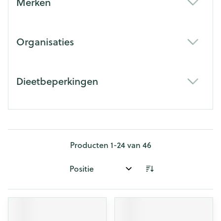
Merken
filter
Organisaties
filter
Dieetbeperkingen
filter
Producten
1
-
24
van
46
Sorteer op: