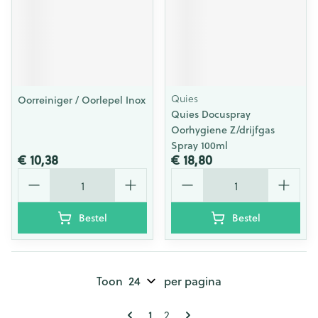
Quies
Oorreiniger / Oorlepel Inox
Quies Docuspray
Oorhygiene Z/drijfgas
Spray 100ml
€ 10,38
€ 18,80
Aantal
Aantal
Bestel
Bestel
Toon
per pagina
Pagina's
U lees momenteel pagina
Pagina
1
2