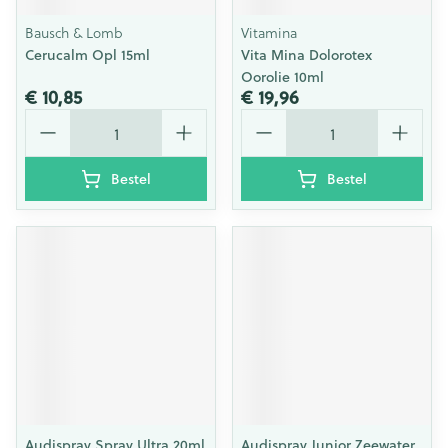
Bausch & Lomb
Vitamina
Cerucalm Opl 15ml
Vita Mina Dolorotex
Oorolie 10ml
€ 10,85
€ 19,96
Aantal
Aantal
Bestel
Bestel
Audispray Spray Ultra 20ml
Audispray Junior Zeewater