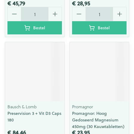
€ 45,79
€ 28,95
Aantal
Aantal
Bestel
Bestel
Bausch & Lomb
Promagnor
Preservision 3 + Vit D3 Caps
Promagnor: Hoog
180
Gedoseerd Magnesium
450mg (30 Kauwtabletten)
€ 84,46
€ 23,95