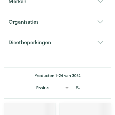
Merken
filter
Organisaties
filter
Dieetbeperkingen
filter
Producten
1
-
24
van
3052
Sorteer op: