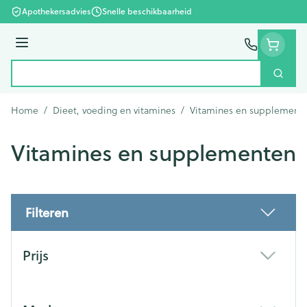
Ga naar de inhoud
Apothekersadvies
Snelle beschikbaarheid
Menu
Zoek
Product, merk, categorie...
Home
/
Dieet, voeding en vitamines
/
Vitamines en supplement
Vitamines en supplementen
Filteren
Doorgaan naar productlijst
Prijs
filter