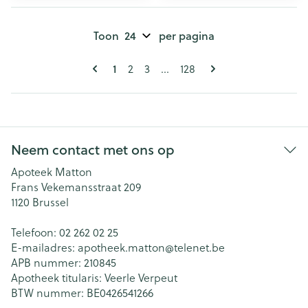
Toon
per pagina
Pagina's
U lees momenteel pagina
Pagina
Pagina
Pagina
1
2
3
...
128
Neem contact met ons op
Apoteek Matton
Frans Vekemansstraat 209
1120
Brussel
Telefoon:
02 262 02 25
E-mailadres:
apotheek.matton@
telenet.be
APB nummer:
210845
Apotheek titularis:
Veerle Verpeut
BTW nummer:
BE0426541266