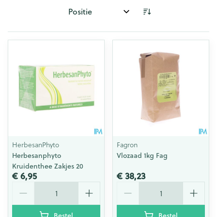
Sorteer op:
HerbesanPhyto
Fagron
Herbesanphyto
Vlozaad 1kg Fag
Kruidenthee Zakjes 20
€ 6,95
€ 38,23
Aantal
Aantal
Bestel
Bestel