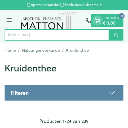
Dia 1 van 1
Ga naar de inhoud
Apothekersadvies
Snelle beschikbaarheid
0
0 artikelen
€ 0,00
Menu
Zoek
Product, merk, categorie...
Home
/
Natuur geneeskunde
/
Kruidenthee
Kruidenthee
Filteren
Producten
1
-
24
van
239