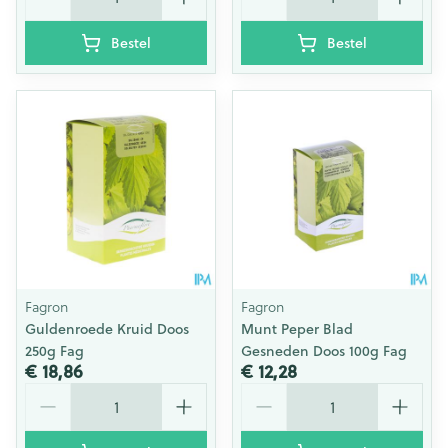
Bestel
Bestel
Fagron
Fagron
Guldenroede Kruid Doos
Munt Peper Blad
250g Fag
Gesneden Doos 100g Fag
€ 18,86
€ 12,28
Aantal
Aantal