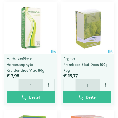
HerbesanPhyto
Fagron
Herbesanphyto
Framboos Blad Doos 100g
Kruidenthee Vrac 80g
Fag
€ 7,95
€ 15,77
Aantal
Aantal
Bestel
Bestel