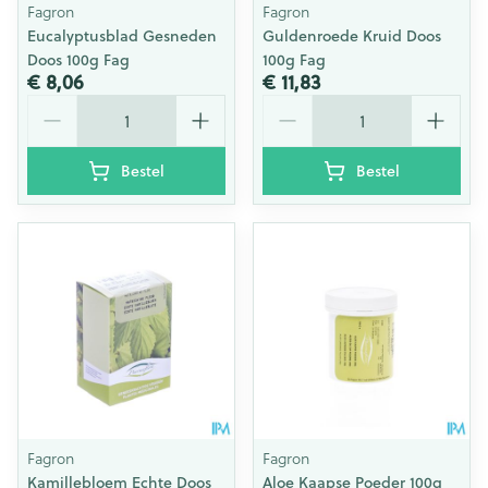
Fagron
Fagron
Eucalyptusblad Gesneden
Guldenroede Kruid Doos
Doos 100g Fag
100g Fag
€ 8,06
€ 11,83
Aantal
Aantal
Bestel
Bestel
Fagron
Fagron
Kamillebloem Echte Doos
Aloe Kaapse Poeder 100g