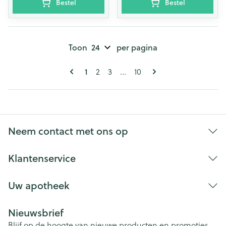
Bestel
Bestel
Toon
per pagina
Pagina's
U lees momenteel pagina
1
Pagina
Pagina
Pagina
2
3
...
10
Neem contact met ons op
Klantenservice
Uw apotheek
Nieuwsbrief
Blijf op de hoogte van nieuwe producten en promoties