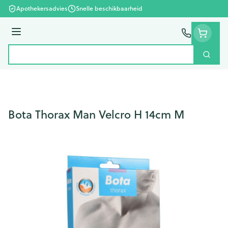
Ga naar de inhoud
Apothekersadvies
Snelle beschikbaarheid
Menu
Zoek
Product, merk, categorie...
Bota Thorax Man Velcro H 14cm M