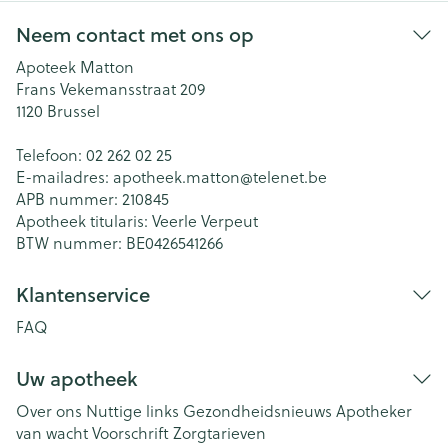
Neem contact met ons op
Apoteek Matton
Frans Vekemansstraat 209
1120
Brussel
Telefoon:
02 262 02 25
E-mailadres:
apotheek.matton@
telenet.be
APB nummer:
210845
Apotheek titularis:
Veerle Verpeut
BTW nummer:
BE0426541266
Klantenservice
FAQ
Uw apotheek
Over ons
Nuttige links
Gezondheidsnieuws
Apotheker
van wacht
Voorschrift
Zorgtarieven