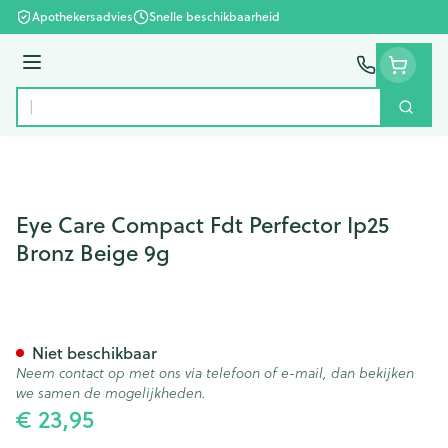
Ga naar de inhoud
Apothekersadvies
Snelle beschikbaarheid
Menu
Zoek
Product, merk, categorie...
Eye Care Compact Fdt Perfector Ip25
Bronz Beige 9g
Eye Care Compact Fdt Perfect
Niet beschikbaar
Neem contact op met ons via telefoon of e-mail, dan bekijken
we samen de mogelijkheden.
€ 23,95