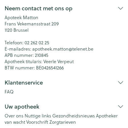
Neem contact met ons op
Apoteek Matton
Frans Vekemansstraat 209
1120
Brussel
Telefoon:
02 262 02 25
E-mailadres:
apotheek.matton@
telenet.be
APB nummer:
210845
Apotheek titularis:
Veerle Verpeut
BTW nummer:
BE0426541266
Klantenservice
FAQ
Uw apotheek
Over ons
Nuttige links
Gezondheidsnieuws
Apotheker
van wacht
Voorschrift
Zorgtarieven