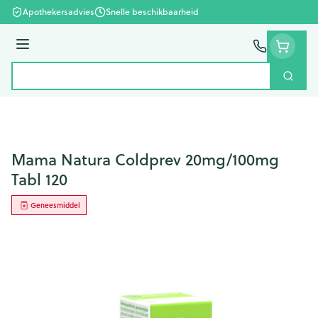
Ga naar de inhoud
Apothekersadvies
Snelle beschikbaarheid
Menu
Zoek
Product, merk, categorie...
Mama Natura Coldprev 20mg/100mg
Tabl 120
Geneesmiddel