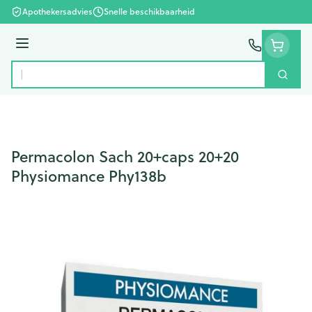
Ga naar de inhoud
Apothekersadvies
Snelle beschikbaarheid
Menu
Zoek
Product, merk, categorie...
Permacolon Sach 20+caps 20+20
Physiomance Phy138b