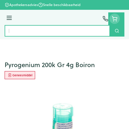
Ga naar de inhoud
Apothekersadvies
Snelle beschikbaarheid
Menu
Zoek
Product, merk, categorie...
Pyrogenium 200k Gr 4g Boiron
Geneesmiddel