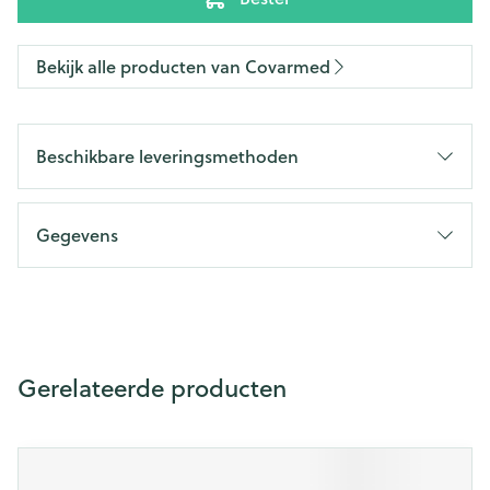
Bekijk alle producten van Covarmed
Beschikbare leveringsmethoden
Gegevens
Gerelateerde producten
Druk op om naar carrouselnavigatie te gaan
Navigeren door de elementen van de carrousel is mogelijk m
Druk om carrousel over te slaan