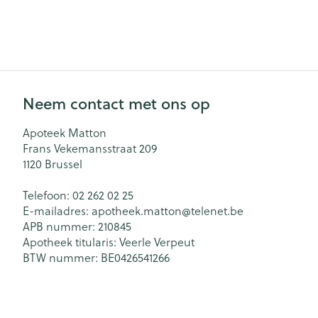
Haar
Gezichtsverzor
Pillendozen en
accessoires
Pigmentstoorn
Gevoelige huid
geïrriteerde hu
Neem contact met ons op
Gemengde hu
Apoteek Matton
Doffe huid
Frans Vekemansstraat 209
1120
Brussel
Toon meer
Telefoon:
02 262 02 25
E-mailadres:
apotheek.matton@
telenet.be
APB nummer:
210845
Snurken
Apotheek titularis:
Veerle Verpeut
BTW nummer:
BE0426541266