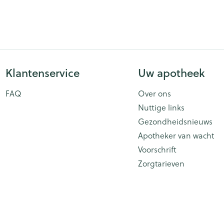
ging
Supplementen
Insectenwe
Mondmaskers
middelen
issen
 -
id
Klantenservice
Uw apotheek
id
FAQ
Over ons
Nuttige links
Gezondheidsnieuws
Apotheker van wacht
Voorschrift
Zelfbruiner
Scheren
Zorgtarieven