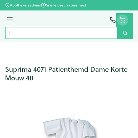
Ga naar de inhoud
Apothekersadvies
Snelle beschikbaarheid
Menu
Zoek
Product, merk, categorie...
Suprima 4071 Patienthemd Dame Korte
Mouw 48