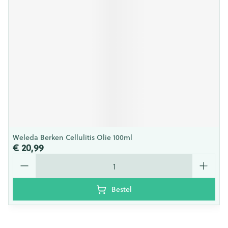
Weleda Berken Cellulitis Olie 100ml
€ 20,99
Aantal
Bestel