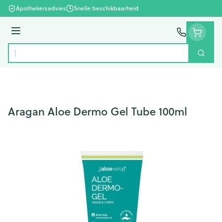
Ga naar de inhoud
Apothekersadvies
Snelle beschikbaarheid
Menu
Zoek
Product, merk, categorie...
Aragan Aloe Dermo Gel Tube 100ml