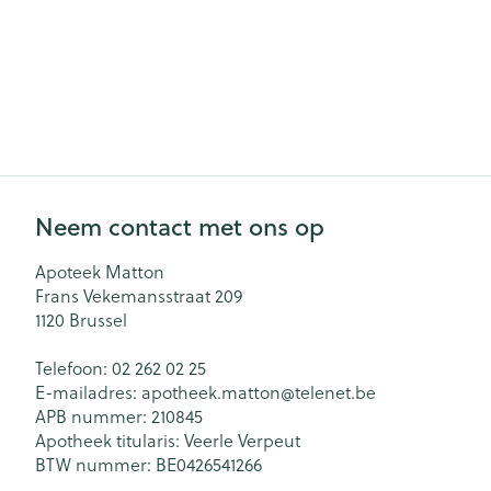
Neem contact met ons op
Apoteek Matton
Frans Vekemansstraat 209
1120
Brussel
Telefoon:
02 262 02 25
E-mailadres:
apotheek.matton@
telenet.be
APB nummer:
210845
Apotheek titularis:
Veerle Verpeut
BTW nummer:
BE0426541266