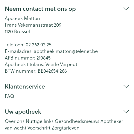
Neem contact met ons op
Apoteek Matton
Frans Vekemansstraat 209
1120
Brussel
Telefoon:
02 262 02 25
E-mailadres:
apotheek.matton@
telenet.be
APB nummer:
210845
Apotheek titularis:
Veerle Verpeut
BTW nummer:
BE0426541266
Klantenservice
FAQ
Uw apotheek
Over ons
Nuttige links
Gezondheidsnieuws
Apotheker
van wacht
Voorschrift
Zorgtarieven