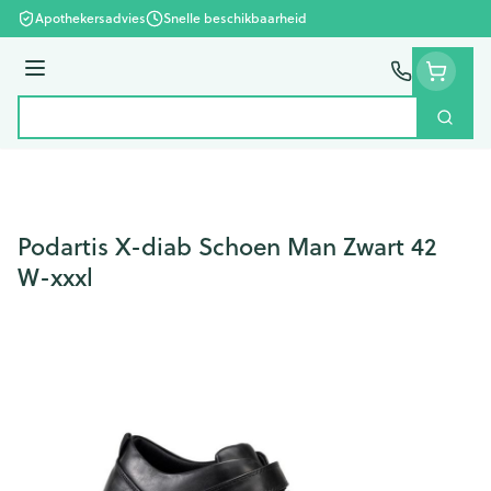
Ga naar de inhoud
Apothekersadvies
Snelle beschikbaarheid
Menu
Zoek
Product, merk, categorie...
Podartis X-diab Schoen Man Zwart 42
W-xxxl