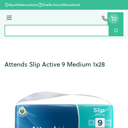
Ga naar de inhoud
Apothekersadvies
Snelle beschikbaarheid
Menu
Zoek
Product, merk, categorie...
Attends Slip Active 9 Medium 1x28