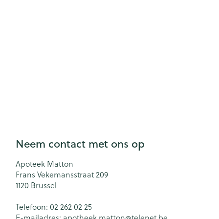
Zuurstof
Eelt
Eksteroog - lik
Ademhalingsst
Toon meer
Spieren en ge
Specifiek voo
Naalden en sp
Lichaamsverzo
Infecties
Spuiten
Deodorant
Oplossing voor 
Neem contact met ons op
Gezichtsverzor
Luizen
Naalden
Apoteek Matton
Naalden voor i
Frans Vekemansstraat 209
pennaalden
Diagnostica
1120
Brussel
Toon meer
Telefoon:
02 262 02 25
E-mailadres:
apotheek.matton@
telenet.be