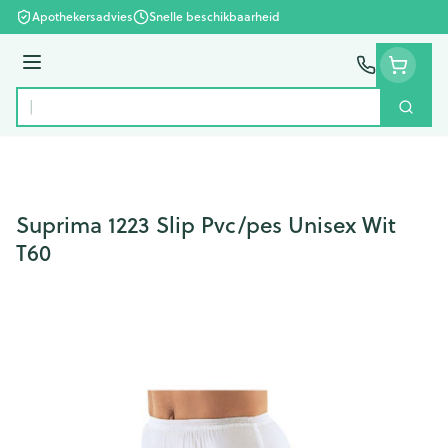
Ga naar de inhoud
Apothekersadvies
Snelle beschikbaarheid
Menu
Zoek
Product, merk, categorie...
Suprima 1223 Slip Pvc/pes Unisex Wit
T60