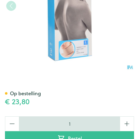
Bota Halskraag Mod N H 6cm
Op bestelling
€ 23,80
Aantal
Bestel