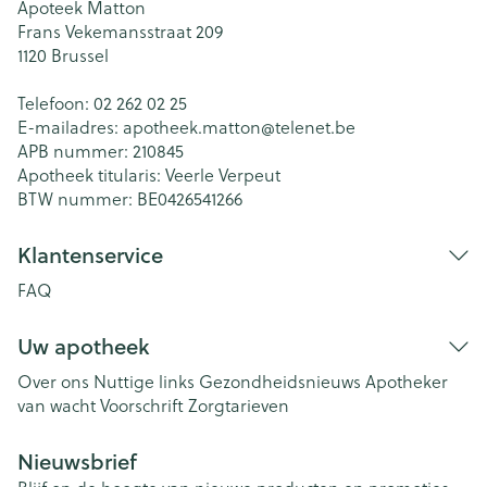
Apoteek Matton
Frans Vekemansstraat 209
1120
Brussel
Telefoon:
02 262 02 25
E-mailadres:
apotheek.matton@
telenet.be
APB nummer:
210845
Apotheek titularis:
Veerle Verpeut
BTW nummer:
BE0426541266
Klantenservice
FAQ
Uw apotheek
Over ons
Nuttige links
Gezondheidsnieuws
Apotheker
van wacht
Voorschrift
Zorgtarieven
Nieuwsbrief