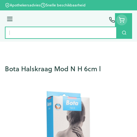
Ga naar de inhoud
Apothekersadvies
Snelle beschikbaarheid
Menu
Zoek
Product, merk, categorie...
Bota Halskraag Mod N H 6cm l