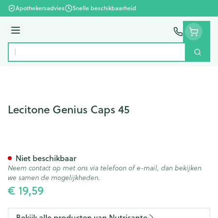
Ga naar de inhoud
Apothekersadvies
Snelle beschikbaarheid
Menu
Zoek
Product, merk, categorie...
Lecitone Genius Caps 45
Lecitone Genius Caps 45
Niet beschikbaar
Neem contact op met ons via telefoon of e-mail, dan bekijken
we samen de mogelijkheden.
€ 19,59
Bekijk alle producten van Nutrisante