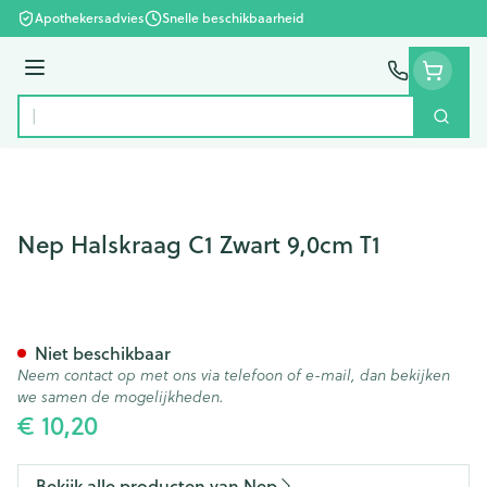
Ga naar de inhoud
Apothekersadvies
Snelle beschikbaarheid
Menu
Zoek
Product, merk, categorie...
Nep Halskraag C1 Zwart 9,0cm T1
Nep Halskraag C1 Zwart 9,0c
Niet beschikbaar
Neem contact op met ons via telefoon of e-mail, dan bekijken
we samen de mogelijkheden.
€ 10,20
Bekijk alle producten van Nep