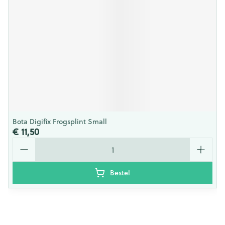
Bota Digifix Frogsplint Small
€ 11,50
Aantal
Bestel