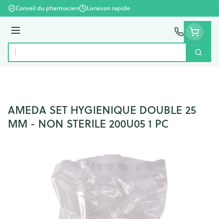
Aller au contenu
Conseil du pharmacien
Livraison rapide
Menu
Cherc
Rechercher
AMEDA SET HYGIENIQUE DOUBLE 25
MM - NON STERILE 200U05 1 PC