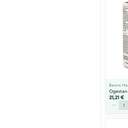
Besins He
Ogestan
21,21 €
Quantité