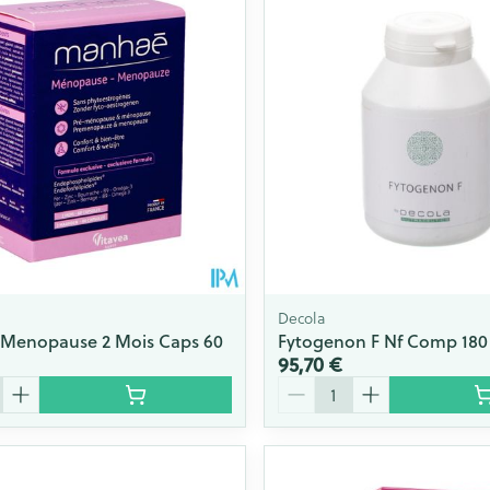
Minceur
Homeopath
Soin intime
Afficher plu
Ombres à paupières
Massage
Afficher plus
Afficher plu
essoires
Masques chirurgique
e
Compléments
Répulsifs an
nutritionnels
entation
 peau irritée
Decola
Menopause 2 Mois Caps 60
Fytogenon F Nf Comp 180
95,70 €
Quantité
Autobronzants
Rasage