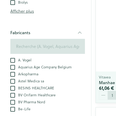
Tablettes
Biolys
appareils aéros
Pieds et jambe
Crème, gel et 
Afficher plus
Accessoires aér
Pieds secs, callo
crevasses
Oxygène
Système respir
Fabricants
Ampoules
filter
Callosités
Cors
Muscles et arti
Afficher plus
A. Vogel
Aquarius Age Company Belgium
Aiguilles et se
Arkopharma
Infections
Vitavea
Spécifiquement
Seringues
Astel Medica sa
Manhae 
hommes
61,06 €
BESINS HEALTHCARE
Solution inject
Quantité
BV Orifarm Healthcare
Soins du corps
Aiguilles
Poux
BV Pharma Nord
Déodorants
Aiguilles stylo
Be-Life
Soins du visag