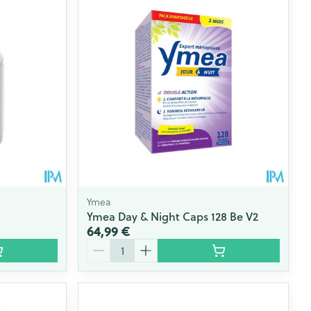
ie
Médications diverses
Eau micellaire
s
Yeux
s
Afficher plus
ti-insectes
Senteur
Ymea
Ymea Day & Night Caps 128 Be V2
64,99 €
Quantité
CBD