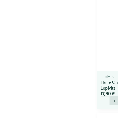
Lepivits
Huile O
Lepivits
17,80 €
Quantité