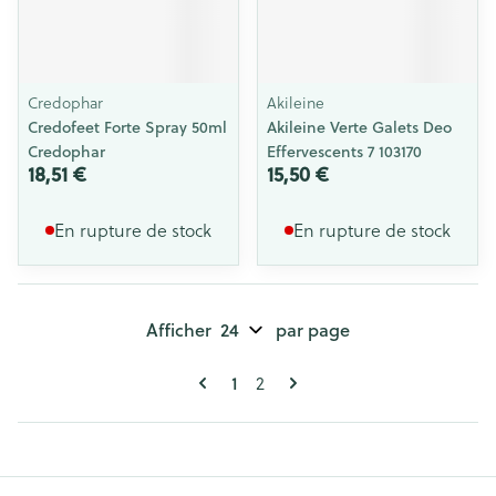
Credophar
Akileine
Credofeet Forte Spray 50ml
Akileine Verte Galets Deo
Credophar
Effervescents 7 103170
18,51 €
15,50 €
En rupture de stock
En rupture de stock
Afficher
par page
Pages
Vous lisez actuellement la page
Page
1
2