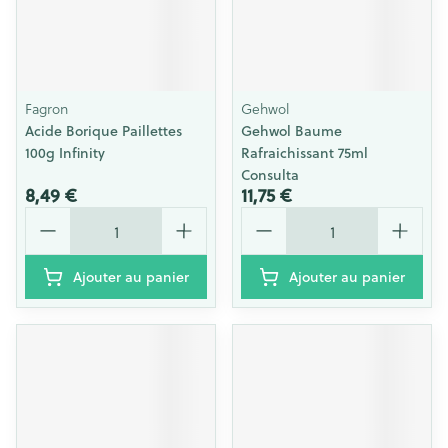
Fagron
Gehwol
Acide Borique Paillettes
Gehwol Baume
100g Infinity
Rafraichissant 75ml
Consulta
8,49 €
11,75 €
Quantité
Quantité
Ajouter au panier
Ajouter au panier