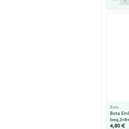
Bota
Bota Em
beq.2+8
4,80 €