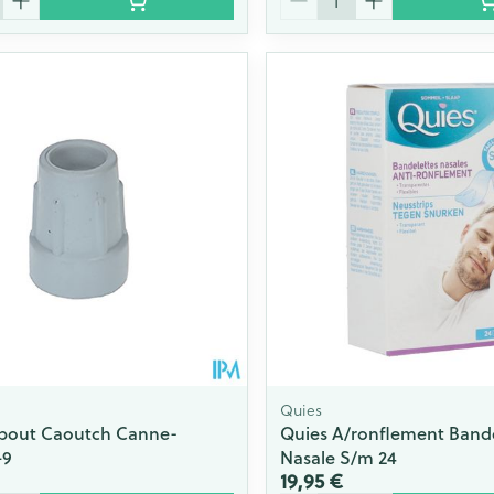
Quies
bout Caoutch Canne-
Quies A/ronflement Bande
+9
Nasale S/m 24
19,95 €