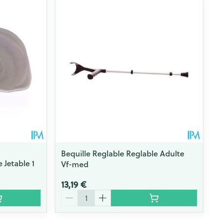
ie
Médications diverses
Eau micellaire
s
Yeux
s
Afficher plus
ti-insectes
Senteur
Bequille Reglable Reglable Adulte
 Jetable 1
Vf-med
13,19 €
Quantité
CBD