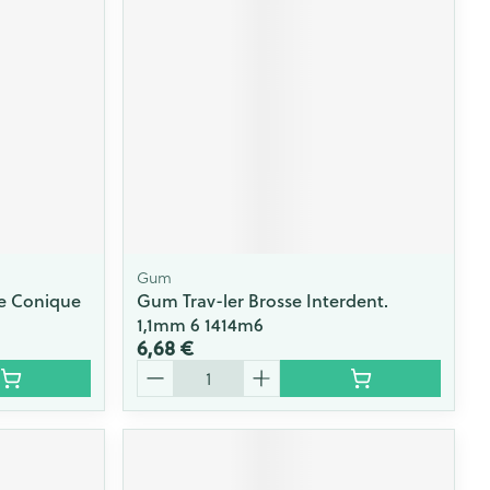
Gum
e Conique
Gum Trav-ler Brosse Interdent.
1,1mm 6 1414m6
6,68 €
Quantité