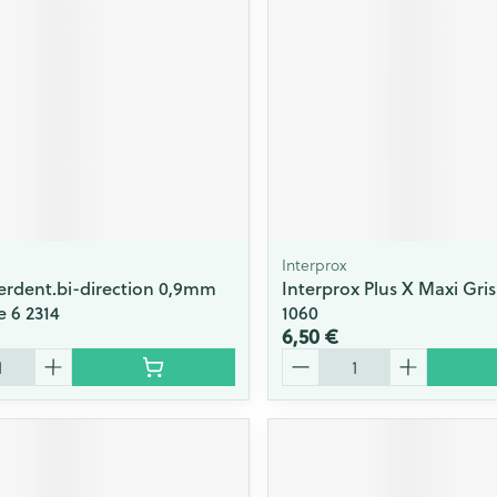
Massage
Afficher plus
Afficher plu
essoires
Masques chirurgique
e
Compléments
Répulsifs an
nutritionnels
entation
 peau irritée
Interprox
rdent.bi-direction 0,9mm
Interprox Plus X Maxi Gris
e 6 2314
1060
6,50 €
Quantité
Autobronzants
Rasage