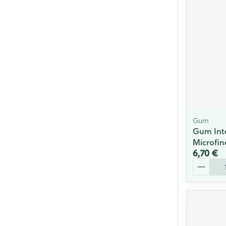
Cheveux
Piluliers et acc
Soins du visag
Taches de pigm
Peau sensible -
Peau mixte
Gum
Gum Inte
Peau terne
Microfin
6,70 €
Afficher plus
Quantité
Ronflement