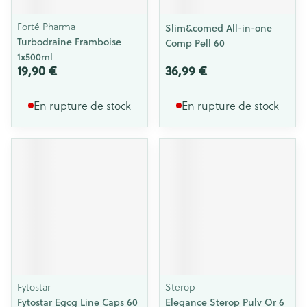
Forté Pharma
Slim&comed All-in-one
Turbodraine Framboise
Comp Pell 60
1x500ml
19,90 €
36,99 €
En rupture de stock
En rupture de stock
Fytostar
Sterop
Fytostar Egcg Line Caps 60
Elegance Sterop Pulv Or 6