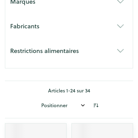
Marques
filter
Fabricants
filter
Restrictions alimentaires
filter
Articles
1
-
24
sur
34
Trier par: