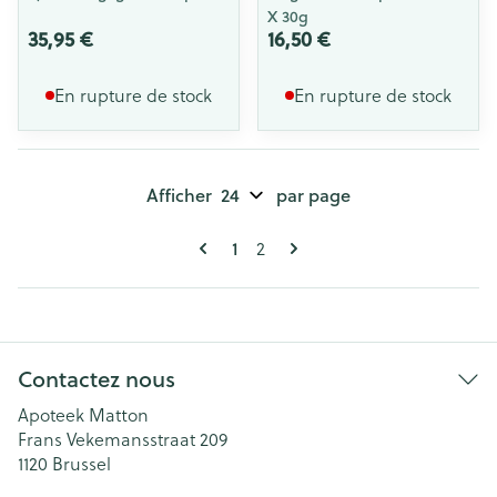
X 30g
35,95 €
16,50 €
En rupture de stock
En rupture de stock
Afficher
par page
Pages
Vous lisez actuellement la page
Page
1
2
Contactez nous
Apoteek Matton
Frans Vekemansstraat 209
1120
Brussel