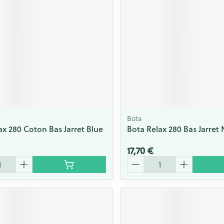
Massage
Afficher plus
Afficher plu
essoires
Masques chirurgique
e
Compléments
Répulsifs an
nutritionnels
entation
 peau irritée
Bota
ax 280 Coton Bas Jarret Blue
Bota Relax 280 Bas Jarret 
17,70 €
Quantité
Autobronzants
Rasage