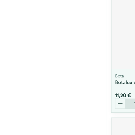
Bota
Botalux 
11,20 €
Quantité