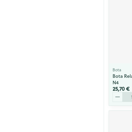
Cheveux
Piluliers et acc
Soins du visag
Taches de pigm
Peau sensible -
Peau mixte
Bota
Bota Rel
Peau terne
N4
25,70 €
Afficher plus
Quantité
Ronflement