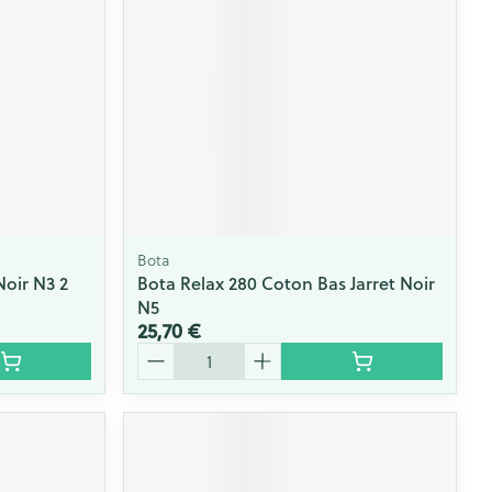
Yeux
s
Afficher plus
ti-insectes
Senteur
Bota
Noir N3 2
Bota Relax 280 Coton Bas Jarret Noir
N5
25,70 €
Quantité
CBD