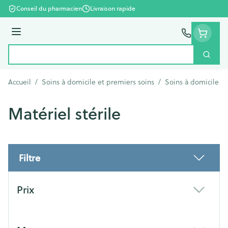
Aller au contenu
Conseil du pharmacien
Livraison rapide
Menu
Cherc
Rechercher
Accueil
/
Soins à domicile et premiers soins
/
Soins à domicile
/
Matériel stérile
Filtre
Passer à la liste des produits
Prix
filter