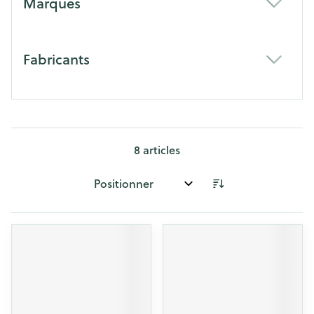
Marques
filter
Fabricants
filter
8
articles
Trier par: