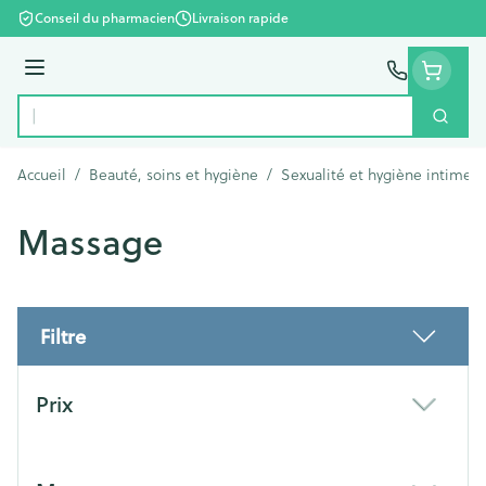
Aller au contenu
Conseil du pharmacien
Livraison rapide
Menu
Cherc
Rechercher
Accueil
/
Beauté, soins et hygiène
/
Sexualité et hygiène intime
/
Massage
Filtre
Passer à la liste des produits
Prix
filter