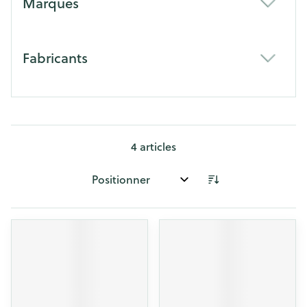
Marques
filter
Fabricants
filter
4
articles
Trier par: