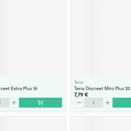
Massage
Afficher plus
Afficher plu
essoires
Masques chirurgique
e
Compléments
Répulsifs an
nutritionnels
entation
 peau irritée
Tena
reet Extra Plus 16
Tena Discreet Mini Plus 20
7,79 €
Quantité
Autobronzants
Rasage