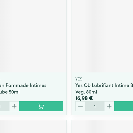
n
YES
n Pommade Intimes
Yes Ob Lubrifiant Intime 
ube 50ml
Veg. 80ml
16,98 €
Quantité