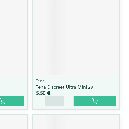
Yeux
s
Afficher plus
ti-insectes
Senteur
Tena
Tena Discreet Ultra Mini 28
5,50 €
Quantité
CBD