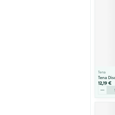
Cheveux
Piluliers et acc
Soins du visag
Taches de pigm
Peau sensible -
Peau mixte
Peau terne
Tena
Tena Disc
Afficher plus
12,19 €
Quantité
Ronflement