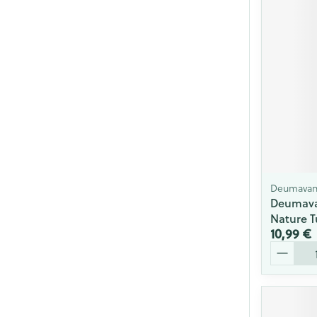
Deumava
Deumava
Nature T
10,99 €
Quantité