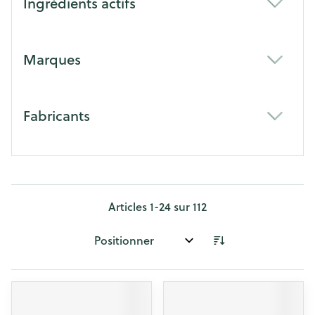
Ingrédients actifs
filter
Marques
filter
Fabricants
filter
Articles
1
-
24
sur
112
Trier par: