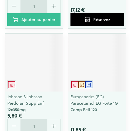
Quantité
17,12 €
Ajouter au panier
Réservez
Médicament
Médicament
Sur prescription
Demande écrite
Johnson & Johnson
Eurogenerics (EG)
Perdolan Supp Enf
Paracetamol EG Forte 1G
12x350mg
Comp Pell 120
5,80 €
Quantité
11,85 €