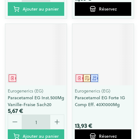
Ajouter au panier
Réservez
Médicament
Médicament
Sur prescription
Demande écrite
Eurogenerics (EG)
Eurogenerics (EG)
Paracetamol EG Inst.500Mg
Paracetamol EG Forte 1G
Vanille-Fraise Sach20
Comp Eff. 40X1000Mg
5,67 €
Quantité
13,93 €
Ajouter au panier
Réservez