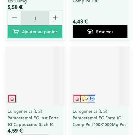
12x500mg
Comp Pell 30
5,58 €
Quantité
4,43 €
Ajouter au panier
Réservez
Médicament
Médicament
Sur prescription
Demande écrite
Eurogenerics (EG)
Eurogenerics (EG)
Paracetamol EG Inst.Forte
Paracetamol EG Forte 1G
1G Cappuccino Sach 10
Comp Pell 100X1000Mg Pot
4,59 €