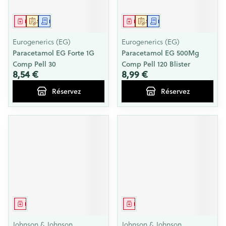
Médicament
Sur prescription
Demande écrite
Médicament
Sur prescription
Demande écrite
Eurogenerics (EG)
Eurogenerics (EG)
Paracetamol EG Forte 1G
Paracetamol EG 500Mg
Comp Pell 30
Comp Pell 120 Blister
8,54 €
8,99 €
Réservez
Réservez
Médicament
Médicament
Johnson & Johnson
Johnson & Johnson