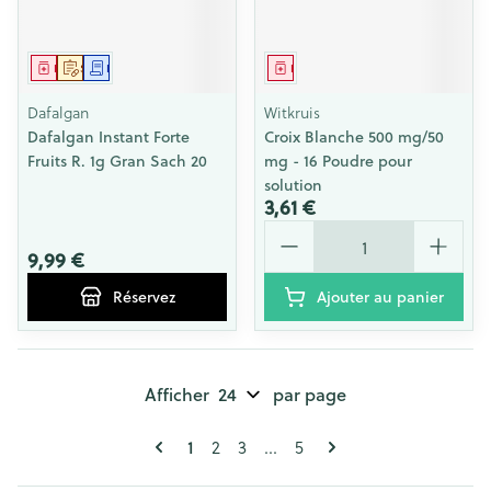
Médicament
Sur prescription
Demande écrite
Médicament
Dafalgan
Witkruis
Dafalgan Instant Forte
Croix Blanche 500 mg/50
Fruits R. 1g Gran Sach 20
mg - 16 Poudre pour
solution
3,61 €
Quantité
9,99 €
Réservez
Ajouter au panier
Afficher
par page
Pages
Vous lisez actuellement la page
Page
Page
Page
1
2
3
...
5