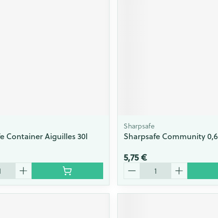
Massage
Afficher plus
Afficher plu
essoires
Masques chirurgique
e
Compléments
Répulsifs an
nutritionnels
entation
 peau irritée
Sharpsafe
e Container Aiguilles 30l
Sharpsafe Community 0,6l
5,75 €
Quantité
Autobronzants
Rasage