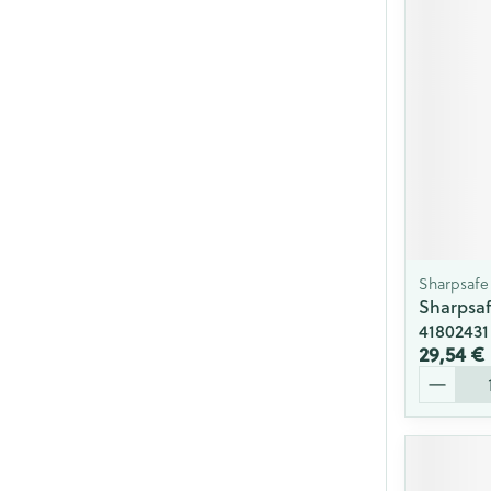
Cheveux
Piluliers et acc
Soins du visag
Taches de pigm
Peau sensible -
Peau mixte
Sharpsafe
Peau terne
Sharpsaf
41802431
Afficher plus
29,54 €
Quantité
Ronflement