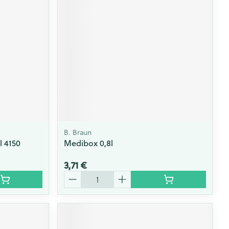
Yeux
s
Afficher plus
ti-insectes
Senteur
B. Braun
 4150
Medibox 0,8l
3,71 €
Quantité
CBD