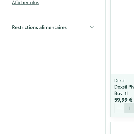
Diagnostiques
Afficher plus
Cheveux
Restrictions alimentaires
Piluliers et acc
filter
Soins du visag
Taches de pigm
Peau sensible -
Dexsil
Peau mixte
Dexsil P
Buv. 1l
Peau terne
59,99 €
Afficher plus
Quantité
Ronflement