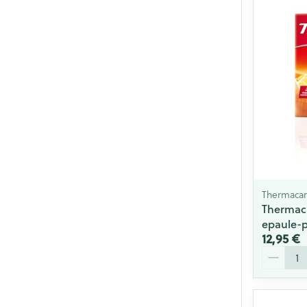
Thermaca
Thermac
epaule-p
12,95 €
Quantité