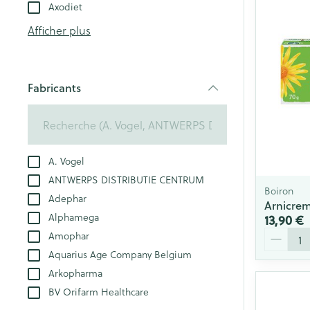
Tablettes
Axodiet
appareils aéros
Pieds et jambe
Crème, gel et 
Afficher plus
Accessoires aér
Pieds secs, callo
crevasses
Oxygène
Système respir
Ampoules
Fabricants
filter
Callosités
Cors
Muscles et arti
Afficher plus
A. Vogel
ANTWERPS DISTRIBUTIE CENTRUM
Aiguilles et se
Boiron
Adephar
Infections
Arnicrem
Seringues
Spécifiquement
Alphamega
13,90 €
hommes
Quantité
Amophar
Solution inject
Aquarius Age Company Belgium
Soins du corps
Aiguilles
Poux
Arkopharma
Déodorants
Aiguilles stylo
BV Orifarm Healthcare
Soins du visag
Afficher plus