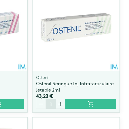
ie
Médications diverses
Eau micellaire
s
Yeux
s
Afficher plus
ti-insectes
Senteur
Ostenil
Ostenil Seringue Inj Intra-articulaire
Jetable 2ml
43,23 €
Quantité
CBD