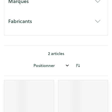
Marques
filter
Fabricants
filter
2
articles
Trier par: