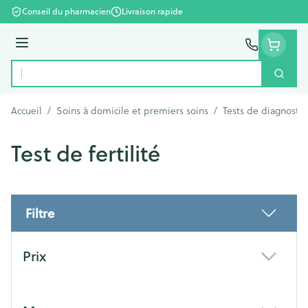
Aller au contenu
Conseil du pharmacien
Livraison rapide
Menu
Cherc
Rechercher
Accueil
/
Soins à domicile et premiers soins
/
Tests de diagnostic
Test de fertilité
Filtre
Passer à la liste des produits
Prix
filter