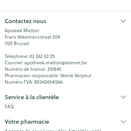
Contactez nous
Apoteek Matton
Frans Vekemansstraat 209
1120
Brussel
Téléphone:
02 262 02 25
Courriel:
apotheek.matton@
telenet.be
Numéro de licence:
210845
Pharmacien responsable:
Veerle Verpeut
Numéro TVA:
BE0426541266
Service à la clientèle
FAQ
Votre pharmacie
A propos de nous
Liens utiles
Actualités santé