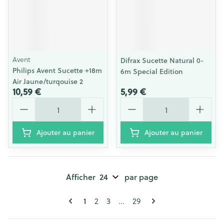
Avent
Difrax Sucette Natural 0-
Philips Avent Sucette +18m
6m Special Edition
Air Jaune/turqouise 2
10,59 €
5,99 €
Quantité
Quantité
Ajouter au panier
Ajouter au panier
Afficher
par page
Pages
Vous lisez actuellement la page
Page
Page
Page
1
2
3
...
29