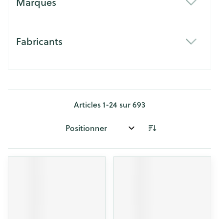
Marques
filter
Fabricants
filter
Articles
1
-
24
sur
693
Trier par: