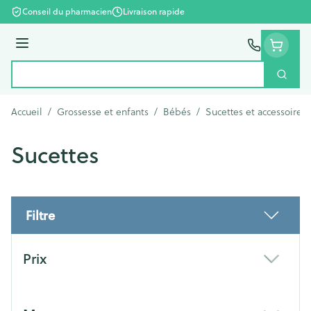
Aller au contenu
Conseil du pharmacien
Livraison rapide
Menu
Cherc
Rechercher
Accueil
/
Grossesse et enfants
/
Bébés
/
Sucettes et accessoires
Sucettes
Filtre
Passer à la liste des produits
Prix
filter