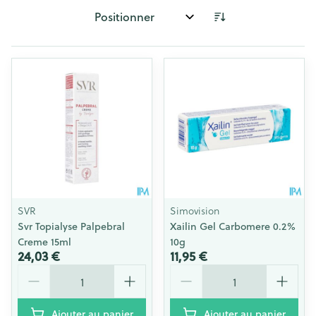
Trier par:
SVR
Simovision
Svr Topialyse Palpebral
Xailin Gel Carbomere 0.2%
Creme 15ml
10g
24,03 €
11,95 €
Quantité
Quantité
Ajouter au panier
Ajouter au panier