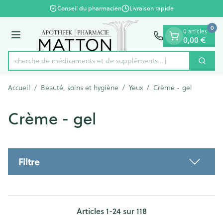
Diapositive 1 de 1
Aller au contenu
Conseil du pharmacien
Livraison rapide
0
0 articles
Menu
0,00 €
Recherche de médicaments et
Cherc
Rechercher
Accueil
/
Beauté, soins et hygiène
/
Yeux
/
Crème - gel
Crème - gel
Filtre
Articles
1
-
24
sur
118