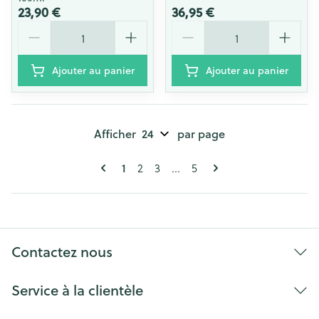
23,90 €
36,95 €
Quantité
Quantité
Ajouter au panier
Ajouter au panier
Afficher
par page
Pages
Vous lisez actuellement la page
Page
Page
Page
1
2
3
...
5
Contactez nous
Service à la clientèle