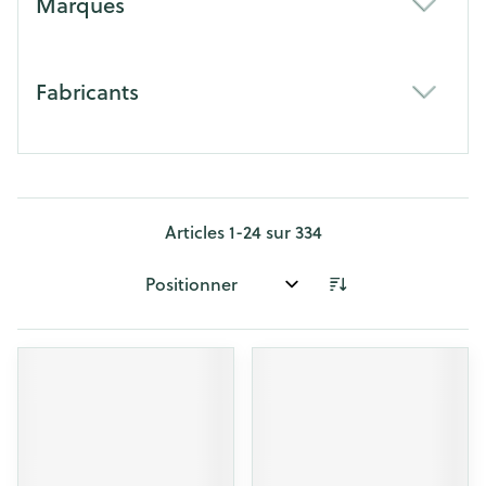
Marques
filter
Fabricants
filter
Articles
1
-
24
sur
334
Trier par: