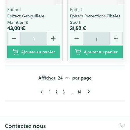
Epitact
Epitact
Epitact Genouillere
Epitact Protections Tibales
Maintien 3
Sport
43,00 €
31,50 €
Quantité
Quantité
Ajouter au panier
Ajouter au panier
Afficher
par page
Pages
Vous lisez actuellement la page
Page
Page
Page
1
2
3
...
14
Contactez nous