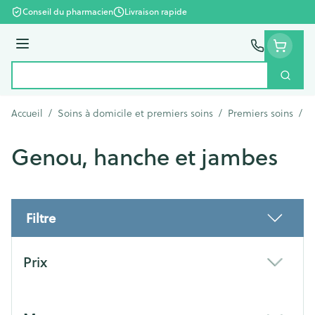
Aller au contenu
Conseil du pharmacien
Livraison rapide
Menu
Cherc
Rechercher
Accueil
/
Soins à domicile et premiers soins
/
Premiers soins
/
B
Genou, hanche et jambes
Filtre
Passer à la liste des produits
Prix
filter