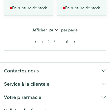
En rupture de stock
En rupture de stock
Afficher
par page
Pages
Vous lisez actuellement la page
1
Page
Page
Page
2
3
...
6
Contactez nous
Service à la clientèle
Votre pharmacie