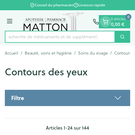
Diapositive 1 de 1
Aller au contenu
Conseil du pharmacien
Livraison rapide
0
0 articles
0,00 €
Menu
Recherche de médicament
Cherc
Rechercher
Accueil
/
Beauté, soins et hygiène
/
Soins du visage
/
Contours d
Contours des yeux
Filtre
Articles
1
-
24
sur
144